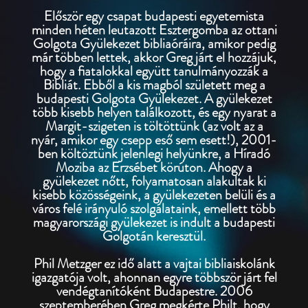
Először egy csapat budapesti egyetemista
minden héten leutazott Esztergomba az ottani
Golgota Gyülekezet bibliaóráira, amikor pedig
már többen lettek, akkor Greg járt el hozzájuk,
hogy a fiatalokkal együtt tanulmányozzák a
Bibliát. Ebből a kis magból született meg a
budapesti Golgota Gyülekezet. A gyülekezet
több kisebb helyen találkozott, és egy nyarat a
Margit-szigeten is töltöttünk (az volt az a
nyár, amikor egy csepp eső sem esett!), 2001-
ben költöztünk jelenlegi helyünkre, a Híradó
Moziba az Erzsébet körúton. Ahogy a
gyülekezet nőtt, folyamatosan alakultak ki
kisebb közösségeink, a gyülekezeten belüli és a
város felé irányuló szolgálataink, emellett több
magyarországi gyülekezet is indult a budapesti
Golgotán keresztül.
Phil Metzger ez idő alatt a vajtai bibliaiskolánk
igazgatója volt, ahonnan egyre többször járt fel
vendégtanítóként Budapestre. 2006
szeptemberében Greg megkérte Philt, hogy