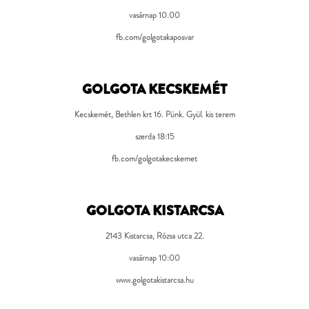
vasárnap 10.00
fb.com/golgotakaposvar
GOLGOTA KECSKEMÉT
Kecskemét, Bethlen krt 16. Pünk. Gyül. kis terem
szerda 18:15
fb.com/golgotakecskemet
GOLGOTA KISTARCSA
2143 Kistarcsa, Rózsa utca 22.
vasárnap 10:00
www.golgotakistarcsa.hu