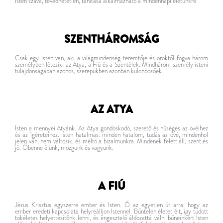
Isten szava, tévedhetetlen, tanítása alkalmazható a mindennapi életünkre.
SZENTHÁROMSÁG
Csak egy Isten van, aki a világmindenség teremtője és öröktől fogva három
személyben létezik: az Atya, a Fiú és a Szentélek. Mindhárom személy isteni
tulajdonságában azonos, szerepükben azonban különbözőek.
AZ ATYA
Isten a mennyei Atyánk. Az Atya gondoskodó, szerető és hűséges az övéihez
és az ígéreteihez. Isten hatalmas: minden hatalom, tudás az övé, mindenhol
jelen van, nem változik, és méltó a bizalmunkra. Mindenek felett áll, szent és
jó. Őbenne élünk, mozgunk és vagyunk.
A FIÚ
Jézus Krisztus egyszerre ember és Isten. Ő az egyetlen út arra, hogy az
ember eredeti kapcsolata helyreálljon Istennel. Bűntelen életet élt, így tudott
tökéletes helyettesítőnk lenni, és engesztelő áldozattá válni bűneinkért Isten