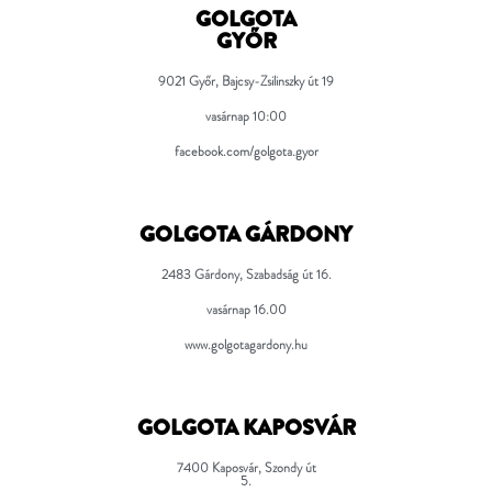
GOLGOTA
GYŐR
9021 Győr, Bajcsy-Zsilinszky út 19
vasárnap 10:00
facebook.com/golgota.gyor
GOLGOTA GÁRDONY
2483 Gárdony, Szabadság út 16.
vasárnap 16.00
www.golgotagardony.hu
GOLGOTA KAPOSVÁR
7400 Kaposvár, Szondy út
5.