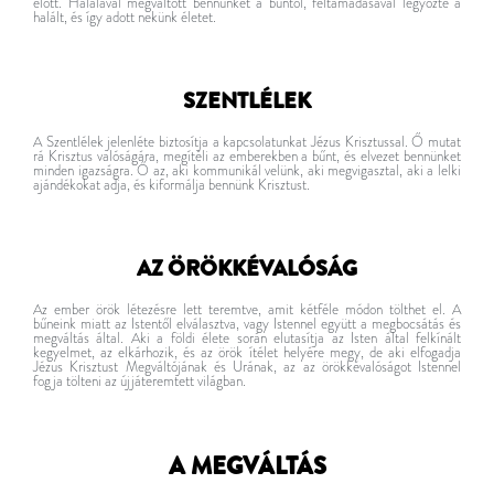
előtt. Halálával megváltott bennünket a bűntől, feltámadásával legyőzte a
halált, és így adott nekünk életet.
SZENTLÉLEK
A Szentlélek jelenléte biztosítja a kapcsolatunkat Jézus Krisztussal. Ő mutat
rá Krisztus valóságára, megítéli az emberekben a bűnt, és elvezet bennünket
minden igazságra. Ő az, aki kommunikál velünk, aki megvigasztal, aki a lelki
ajándékokat adja, és kiformálja bennünk Krisztust.
AZ ÖRÖKKÉVALÓSÁG
Az ember örök létezésre lett teremtve, amit kétféle módon tölthet el. A
bűneink miatt az Istentől elválasztva, vagy Istennel együtt a megbocsátás és
megváltás által. Aki a földi élete során elutasítja az Isten által felkínált
kegyelmet, az elkárhozik, és az örök ítélet helyére megy, de aki elfogadja
Jézus Krisztust Megváltójának és Urának, az az örökkévalóságot Istennel
fogja tölteni az újjáteremtett világban.
A MEGVÁLTÁS