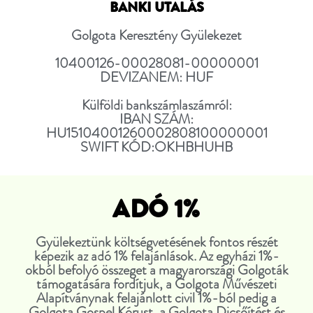
BANKI UTALÁS
Golgota Keresztény Gyülekezet
10400126-00028081-00000001
DEVIZANEM: HUF
Külföldi bankszámlaszámról:
IBAN SZÁM:
HU15104001260002808100000001
SWIFT KÓD:OKHBHUHB
ADÓ 1%
Gyülekeztünk költségvetésének fontos részét
képezik az adó 1% felajánlások. Az egyházi 1%-
okból befolyó összeget a magyarországi Golgoták
támogatására fordítjuk, a Golgota Művészeti
Alapítványnak felajánlott civil 1%-ból pedig a
Golgota Gospel Kórust, a Golgota Dicsőítést és