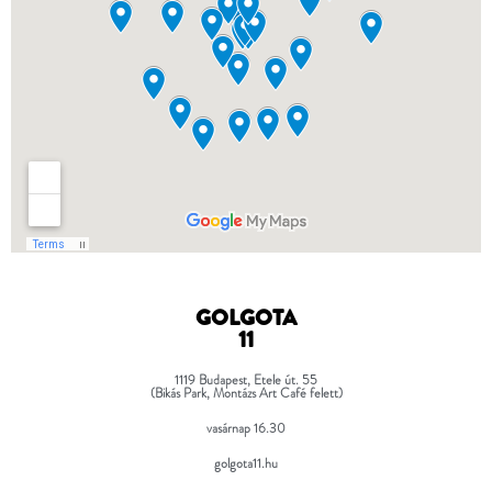
GOLGOTA
11
1119
Budapest, Etele út. 55
(Bikás Park, Montázs Art Café felett)
vasárnap 16.30
golgota11.hu