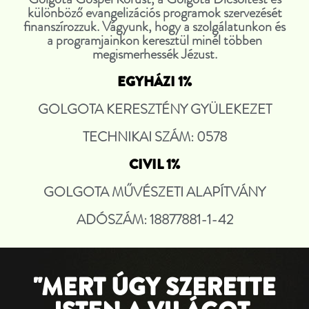
különböző evangelizációs programok szervezését
finanszírozzuk. Vágyunk, hogy a szolgálatunkon és
a programjainkon keresztül minél többen
megismerhessék Jézust.
EGYHÁZI 1%
GOLGOTA KERESZTÉNY GYÜLEKEZET
TECHNIKAI SZÁM: 0578
CIVIL 1%
GOLGOTA MŰVÉSZETI ALAPÍTVÁNY
ADÓSZÁM: 18877881-1-42
"MERT ÚGY SZERETTE