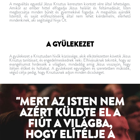
A megváltás egyedül Jézus Krisztus kereszten kiontott vére által lehetséges.
Amikor az ember hittel elfogadja Jézus halálát és feltámadását, Isten
megbocsátja minden bűnét és gyermekévé fogadja. A megváltás ajándék
Istentől, és saját erőfeszítéseink által nem lehet kiérdemelni, elérhető
mindenkinek, aki segítségül hívja Őt.
A GYÜLEKEZET
A gyülekezet a Krisztusban hívők közössége, akik elkötelezetten követik Jézus
Krisztus tanításait, és engedelmeskednek neki. Elhívásuknak tekintik, hogy az
evangéliumot hirdessék a világban, mindaddig amíg Jézus visszajön, hogy
ítéljen élőket és holtakat. A gyülekezet egységben és szeretetben működik,
végső célja pedig, hogy Krisztusnak adjon minden dicsőséget.
"MERT AZ ISTEN NEM
AZÉRT KÜLDTE EL A
FIÚT A VILÁGBA,
HOGY ELÍTÉLJE A