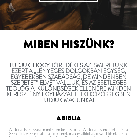
MIBEN HISZÜNK?
TUDJUK, HOGY TÖREDÉKES AZ ISMERETÜNK,
EZÉRT A „LÉNYEGES DOLGOKBAN EGYSÉG,
EGYEBEKBEN SZABADSÁG, DE MINDENBEN
SZERETET” ELVÉT VALLJUK, ÉS AZ ESETLEGES
TEOLÓGIAI KÜLÖNBSÉGEK ELLENÉRE MINDEN
KERESZTÉNY EGYHÁZZAL LELKI KÖZÖSSÉGBEN
TUDJUK MAGUNKAT.
A BIBLIA
A Biblia Isten szava minden ember számára. A Bibliát Isten ihlette, és a
Szentlélek vezetése alatt álló emberek írták és állították össze. Hitünk szerint