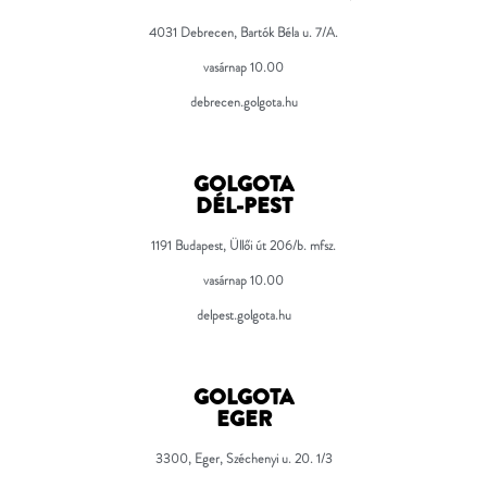
4031 Debrecen, Bartók Béla u. 7/A.
vasárnap 10.00
debrecen.golgota.hu
GOLGOTA
DÉL-PEST
1191 Budapest, Üllői út 206/b. mfsz.
vasárnap 10.00
delpest.golgota.hu
GOLGOTA
EGER
3300, Eger, Széchenyi u. 20. 1/3