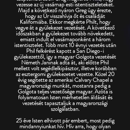
vezesse az új vasárnap esti istentiszteleteket.
Majd a következő nyáron Greg úgy érezte,
hogy az Úr visszahívja őt és családját
Kaliforniába. Ekkor megkérte Philt, hogy
vegye át a gyülekezet vezetését. A következő
időszakban a gyülekezet tovább növekedett,
emiatt indult el vasárnaponként a három
istentisztelet. Több mint 10 évnyi vezetés után
Phil felkérést kapott a San Diego-i
gyülekezettől, így a magyar Golgota vezetését
Németh Janinak adta át, aki előtte Phil
mellett volt segédlelkipásztor, illetve korábban
az esztergomi gyülekezetet vezette. Közel 20
évig segítette az amerikai Calvary Chapel a
magyarországi munkát, mostanra pedig a
Golgota teljes vezetősége magyar. Azóta is
folyamatosan Isten mérhetetlen áldását és
vezetését tapasztaljuk a magyarországi
szolgálatban.
25 éve Isten elhívott pár embert, most pedig
mindannyiunkat hív. Hív arra, hogy olyan