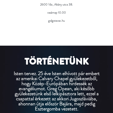
2600 Vác, Altány utca 38.
vasárnap 10.00
golgotavac.hu
TÖRTÉNETÜNK
Isten tervez. 25 éve Isten elhívott pár embert
az amerikai Calvary Chapel gyülekezetből,
hogy Közép-Európában hirdessék az
evangéliumot. Greg Opean, aki később
gyülekezetünk első lelkipásztora lett, ezzel a
csapattal érkezett az akkori Jugoszláviába,
ahonnan útja először Bajára, majd pedig
Esztergomba vezetett.