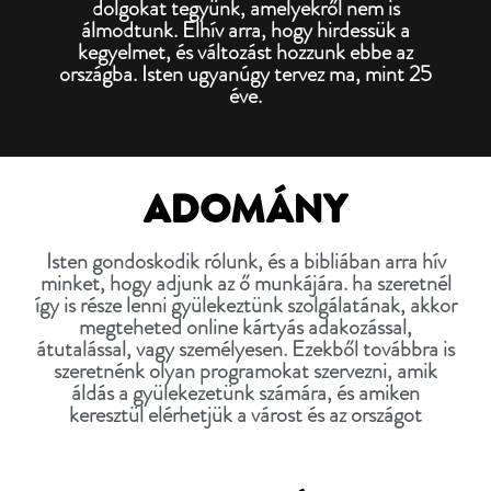
dolgokat tegyünk, amelyekről nem is
álmodtunk. Elhív arra, hogy hirdessük a
kegyelmet, és változást hozzunk ebbe az
országba. Isten ugyanúgy tervez ma, mint 25
éve.
ADOMÁNY
Isten gondoskodik rólunk, és a bibliában arra hív
minket, hogy adjunk az ő munkájára. ha szeretnél
így is része lenni gyülekeztünk szolgálatának, akkor
megteheted online kártyás adakozással,
átutalással, vagy személyesen. Ezekből továbbra is
szeretnénk olyan programokat szervezni, amik
áldás a gyülekezetünk számára, és amiken
keresztül elérhetjük a várost és az országot