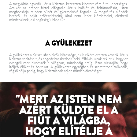
A megváltás egyedül Jézus Krisztus kereszten kiontott vére által lehetséges.
Amikor az ember hittel elfogadja Jézus halálát és feltámadását, Isten
megbocsátja minden bűnét és gyermekévé fogadja. A megváltás ajándék
Istentől, és saját erőfeszítéseink által nem lehet kiérdemelni, elérhető
mindenkinek, aki segítségül hívja Őt.
A GYÜLEKEZET
A gyülekezet a Krisztusban hívők közössége, akik elkötelezetten követik Jézus
Krisztus tanításait, és engedelmeskednek neki. Elhívásuknak tekintik, hogy az
evangéliumot hirdessék a világban, mindaddig amíg Jézus visszajön, hogy
ítéljen élőket és holtakat. A gyülekezet egységben és szeretetben működik,
végső célja pedig, hogy Krisztusnak adjon minden dicsőséget.
"MERT AZ ISTEN NEM
AZÉRT KÜLDTE EL A
FIÚT A VILÁGBA,
HOGY ELÍTÉLJE A