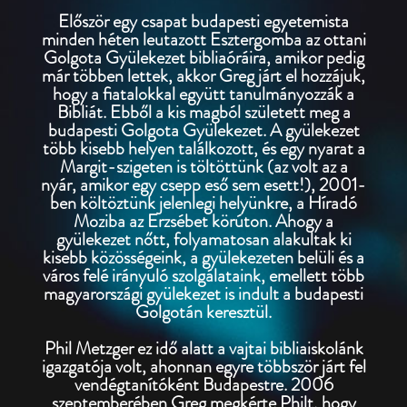
Először egy csapat budapesti egyetemista
minden héten leutazott Esztergomba az ottani
Golgota Gyülekezet bibliaóráira, amikor pedig
már többen lettek, akkor Greg járt el hozzájuk,
hogy a fiatalokkal együtt tanulmányozzák a
Bibliát. Ebből a kis magból született meg a
budapesti Golgota Gyülekezet. A gyülekezet
több kisebb helyen találkozott, és egy nyarat a
Margit-szigeten is töltöttünk (az volt az a
nyár, amikor egy csepp eső sem esett!), 2001-
ben költöztünk jelenlegi helyünkre, a Híradó
Moziba az Erzsébet körúton. Ahogy a
gyülekezet nőtt, folyamatosan alakultak ki
kisebb közösségeink, a gyülekezeten belüli és a
város felé irányuló szolgálataink, emellett több
magyarországi gyülekezet is indult a budapesti
Golgotán keresztül.
Phil Metzger ez idő alatt a vajtai bibliaiskolánk
igazgatója volt, ahonnan egyre többször járt fel
vendégtanítóként Budapestre. 2006
szeptemberében Greg megkérte Philt, hogy