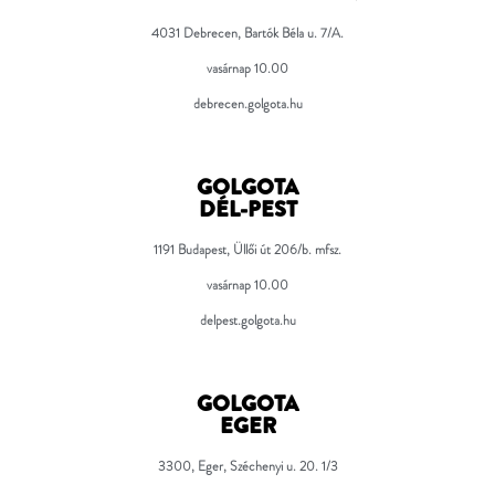
4031 Debrecen, Bartók Béla u. 7/A.
vasárnap 10.00
debrecen.golgota.hu
GOLGOTA
DÉL-PEST
1191 Budapest, Üllői út 206/b. mfsz.
vasárnap 10.00
delpest.golgota.hu
GOLGOTA
EGER
3300, Eger, Széchenyi u. 20. 1/3