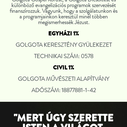
különböző evangelizációs programok szervezését
finanszírozzuk. Vágyunk, hogy a szolgálatunkon és
a programjainkon keresztül minél többen
megismerhessék Jézust.
EGYHÁZI 1%
GOLGOTA KERESZTÉNY GYÜLEKEZET
TECHNIKAI SZÁM: 0578
CIVIL 1%
GOLGOTA MŰVÉSZETI ALAPÍTVÁNY
ADÓSZÁM: 18877881-1-42
"MERT ÚGY SZERETTE