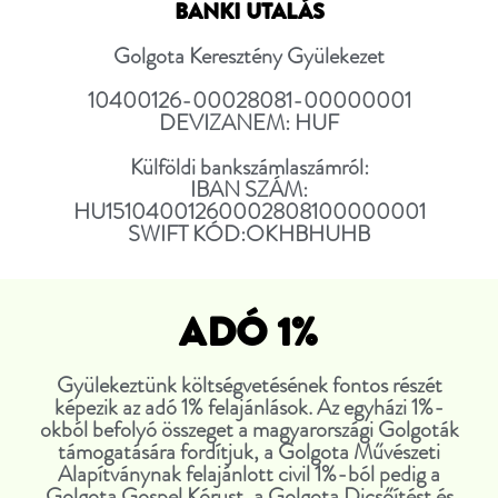
BANKI UTALÁS
Golgota Keresztény Gyülekezet
10400126-00028081-00000001
DEVIZANEM: HUF
Külföldi bankszámlaszámról:
IBAN SZÁM:
HU15104001260002808100000001
SWIFT KÓD:OKHBHUHB
ADÓ 1%
Gyülekeztünk költségvetésének fontos részét
képezik az adó 1% felajánlások. Az egyházi 1%-
okból befolyó összeget a magyarországi Golgoták
támogatására fordítjuk, a Golgota Művészeti
Alapítványnak felajánlott civil 1%-ból pedig a
Golgota Gospel Kórust, a Golgota Dicsőítést és