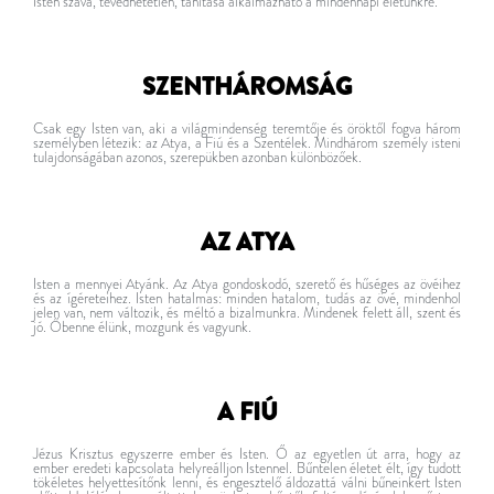
Isten szava, tévedhetetlen, tanítása alkalmazható a mindennapi életünkre.
SZENTHÁROMSÁG
Csak egy Isten van, aki a világmindenség teremtője és öröktől fogva három
személyben létezik: az Atya, a Fiú és a Szentélek. Mindhárom személy isteni
tulajdonságában azonos, szerepükben azonban különbözőek.
AZ ATYA
Isten a mennyei Atyánk. Az Atya gondoskodó, szerető és hűséges az övéihez
és az ígéreteihez. Isten hatalmas: minden hatalom, tudás az övé, mindenhol
jelen van, nem változik, és méltó a bizalmunkra. Mindenek felett áll, szent és
jó. Őbenne élünk, mozgunk és vagyunk.
A FIÚ
Jézus Krisztus egyszerre ember és Isten. Ő az egyetlen út arra, hogy az
ember eredeti kapcsolata helyreálljon Istennel. Bűntelen életet élt, így tudott
tökéletes helyettesítőnk lenni, és engesztelő áldozattá válni bűneinkért Isten