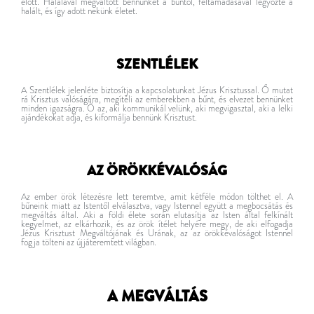
előtt. Halálával megváltott bennünket a bűntől, feltámadásával legyőzte a
halált, és így adott nekünk életet.
SZENTLÉLEK
A Szentlélek jelenléte biztosítja a kapcsolatunkat Jézus Krisztussal. Ő mutat
rá Krisztus valóságára, megítéli az emberekben a bűnt, és elvezet bennünket
minden igazságra. Ő az, aki kommunikál velünk, aki megvigasztal, aki a lelki
ajándékokat adja, és kiformálja bennünk Krisztust.
AZ ÖRÖKKÉVALÓSÁG
Az ember örök létezésre lett teremtve, amit kétféle módon tölthet el. A
bűneink miatt az Istentől elválasztva, vagy Istennel együtt a megbocsátás és
megváltás által. Aki a földi élete során elutasítja az Isten által felkínált
kegyelmet, az elkárhozik, és az örök ítélet helyére megy, de aki elfogadja
Jézus Krisztust Megváltójának és Urának, az az örökkévalóságot Istennel
fogja tölteni az újjáteremtett világban.
A MEGVÁLTÁS