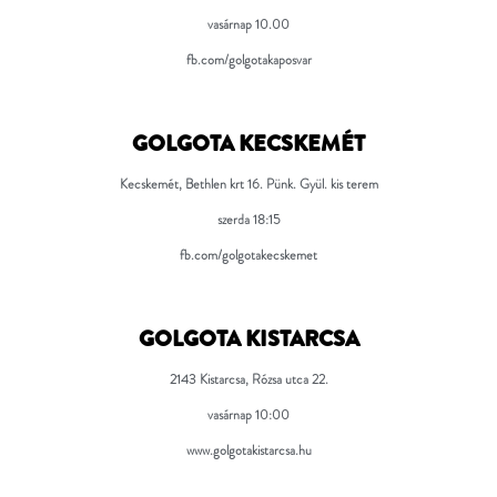
vasárnap 10.00
fb.com/golgotakaposvar
GOLGOTA KECSKEMÉT
Kecskemét, Bethlen krt 16. Pünk. Gyül. kis terem
szerda 18:15
fb.com/golgotakecskemet
GOLGOTA KISTARCSA
2143 Kistarcsa, Rózsa utca 22.
vasárnap 10:00
www.golgotakistarcsa.hu