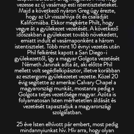
vezesse az új vasárnap esti istentiszteleteket.
Majd a következő nyáron Greg úgy érezte,
hogy az Úr visszahívja őt és családját
Kaliforniába. Ekkor megkérte Philt, hogy
vegye át a gyülekezet vezetését. A következő
időszakban a gyülekezet tovább növekedett,
emiatt indult el vasárnaponként a három
istentisztelet. Több mint 10 évnyi vezetés után
Phil felkérést kapott a San Diego-i
gyülekezettől, így a magyar Golgota vezetését
Németh Janinak adta át, aki előtte Phil
mellett volt segédlelkipásztor, illetve korábban
az esztergomi gyülekezetet vezette. Közel 20
évig segítette az amerikai Calvary Chapel a
magyarországi munkát, mostanra pedig a
Golgota teljes vezetősége magyar. Azóta is
folyamatosan Isten mérhetetlen áldását és
vezetését tapasztaljuk a magyarországi
szolgálatban.
25 éve Isten elhívott pár embert, most pedig
mindannyiunkat hív. Hív arra, hogy olyan