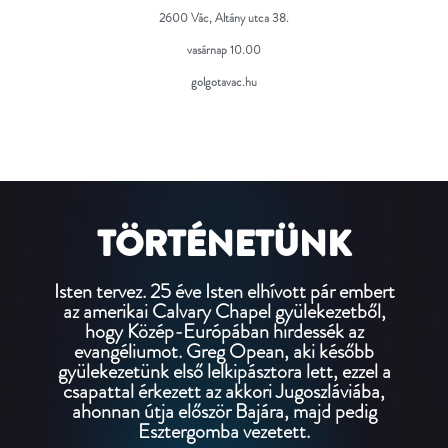
2600 Vác, Altány utca 38.
vasárnap 10.00
golgotavac.hu
TÖRTÉNETÜNK
Isten tervez. 25 éve Isten elhívott pár embert
az amerikai Calvary Chapel gyülekezetből,
hogy Közép-Európában hirdessék az
evangéliumot. Greg Opean, aki később
gyülekezetünk első lelkipásztora lett, ezzel a
csapattal érkezett az akkori Jugoszláviába,
ahonnan útja először Bajára, majd pedig
Esztergomba vezetett.