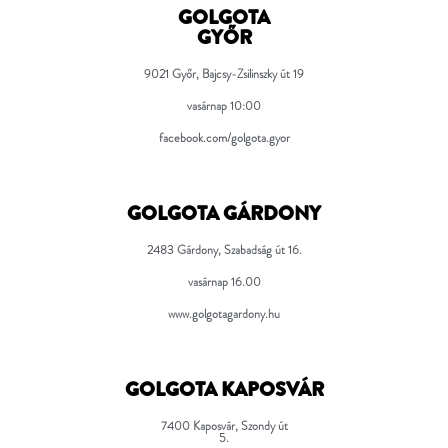
GOLGOTA
GYŐR
9021 Győr, Bajcsy-Zsilinszky út 19
vasárnap 10:00
facebook.com/golgota.gyor
GOLGOTA GÁRDONY
2483 Gárdony, Szabadság út 16.
vasárnap 16.00
www.golgotagardony.hu
GOLGOTA KAPOSVÁR
7400 Kaposvár, Szondy út
5.