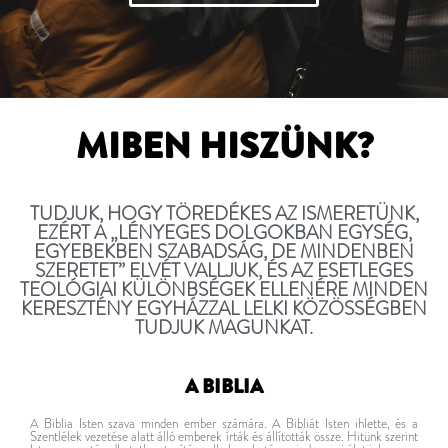
MIBEN HISZÜNK?
TUDJUK, HOGY TÖREDÉKES AZ ISMERETÜNK,
EZÉRT A „LÉNYEGES DOLGOKBAN EGYSÉG,
EGYEBEKBEN SZABADSÁG, DE MINDENBEN
SZERETET” ELVÉT VALLJUK, ÉS AZ ESETLEGES
TEOLÓGIAI KÜLÖNBSÉGEK ELLENÉRE MINDEN
KERESZTÉNY EGYHÁZZAL LELKI KÖZÖSSÉGBEN
TUDJUK MAGUNKAT.
A BIBLIA
A Biblia Isten szava minden ember számára. A Bibliát Isten ihlette, és a
Szentlélek vezetése alatt álló emberek írták és állították össze. Hitünk szerint