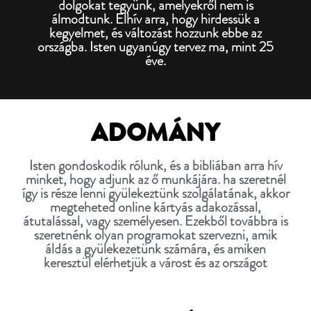
dolgokat tegyünk, amelyekről nem is
álmodtunk. Elhív arra, hogy hirdessük a
kegyelmet, és változást hozzunk ebbe az
országba. Isten ugyanúgy tervez ma, mint 25
éve.
ADOMÁNY
Isten gondoskodik rólunk, és a bibliában arra hív
minket, hogy adjunk az ő munkájára. ha szeretnél
így is része lenni gyülekeztünk szolgálatának, akkor
megteheted online kártyás adakozással,
átutalással, vagy személyesen. Ezekből továbbra is
szeretnénk olyan programokat szervezni, amik
áldás a gyülekezetünk számára, és amiken
keresztül elérhetjük a várost és az országot