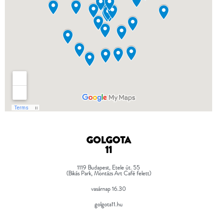
GOLGOTA
11
1119
Budapest, Etele út. 55
(Bikás Park, Montázs Art Café felett)
vasárnap 16.30
golgota11.hu